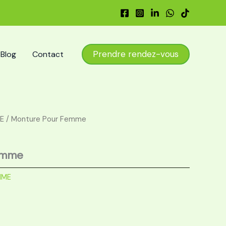
Prendre rendez-vous
Blog
Contact
E
/ Monture Pour Femme
emme
MME