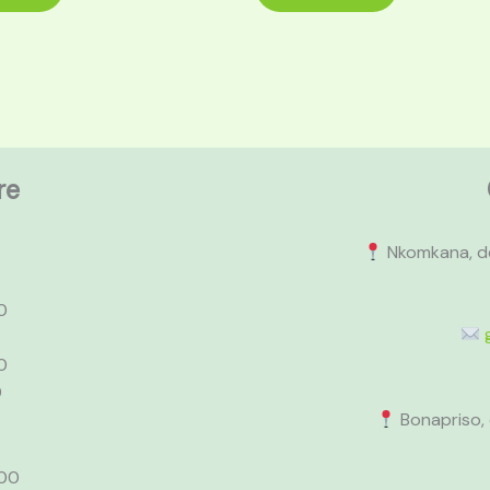
re
Nkomkana, de
0
0
0
Bonapriso, 
h00