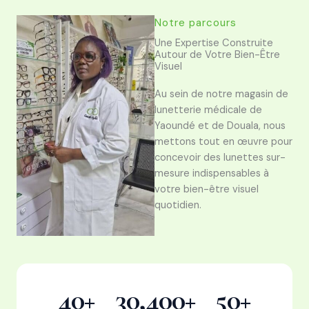
Notre parcours
Une Expertise Construite
Autour de Votre Bien-Être
Visuel
Au sein de notre magasin de
lunetterie médicale de
Yaoundé et de Douala, nous
mettons tout en œuvre pour
concevoir des lunettes sur-
mesure indispensables à
votre bien-être visuel
quotidien.
40
+
30,400
+
50
+