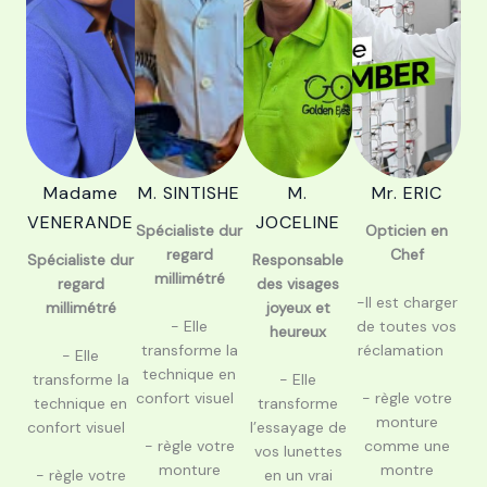
Madame
M. SINTISHE
M.
Mr. ERIC
VENERANDE
JOCELINE
Spécialiste dur
Opticien en
regard
Chef
Spécialiste dur
Responsable
millimétré
regard
des visages
-Il est charger
millimétré
joyeux et
- Elle
de toutes vos
heureux
transforme la
réclamation
- Elle
technique en
transforme la
- Elle
confort visuel
- règle votre
technique en
transforme
monture
confort visuel
l’essayage de
- règle votre
comme une
vos lunettes
monture
montre
en un vrai
- règle votre