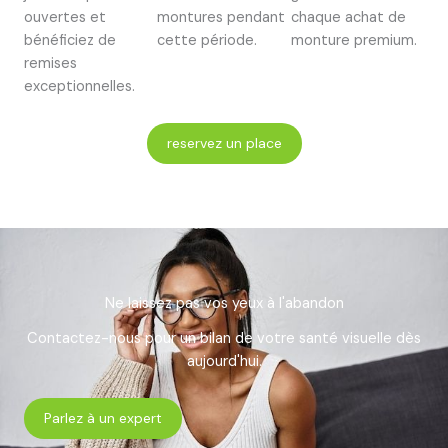
ouvertes et
montures pendant
chaque achat de
bénéficiez de
cette période.
monture premium.
remises
exceptionnelles.
reservez un place
Ne laissez pas vos yeux à l'abandon
Contactez-nous pour un bilan de votre santé visuelle dès
aujourd'hui.
Parlez à un expert