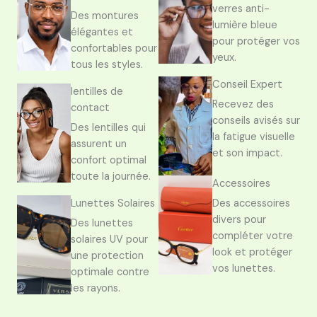
verres anti-
Des montures
lumière bleue
élégantes et
pour protéger vos
confortables pour
yeux.
tous les styles.
Conseil Expert
lentilles de
Recevez des
contact
conseils avisés sur
Des lentilles qui
la fatigue visuelle
assurent un
et son impact.
confort optimal
toute la journée.
Accessoires
Lunettes Solaires
Des accessoires
divers pour
Des lunettes
compléter votre
solaires UV pour
look et protéger
une protection
vos lunettes.
optimale contre
les rayons.