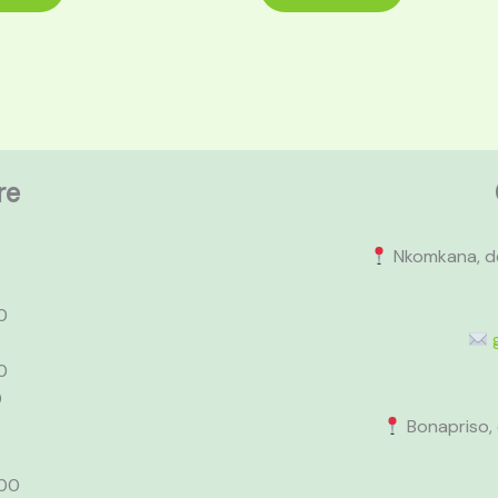
re
Nkomkana, de
0
0
0
Bonapriso, 
h00