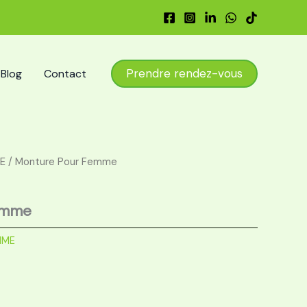
Prendre rendez-vous
Blog
Contact
E
/ Monture Pour Femme
emme
MME